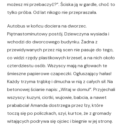
możesz mi przebaczyć?”. Ściska ją w gardle, choć to
tylko próba. Od lat nikogo nie przepraszała.
Autobus w końcu dociera na dworzec.
Piętnastominutowy postój. Dziewczyna wysiada i
wchodzi do dworcowego budynku. Żadna z
przewidywanych przez nią scen nie pasuje do tego,
co widzi: rzędy plastikowych krzeseł, a na nich około
czterdziestu osób. Wszyscy mają na głowach te
śmieszne papierowe czapeczki. Ogłuszający hałas!
Każdy trzyma trąbkę i dmucha w nią z całych sił. Na
betonowej ścianie napis: „Witaj w domu!”. Przyjechali
wszyscy: kuzyni, ciotki, wujowie, babcia, a nawet
prababcia! Amanda dostrzega przez łzy, które
toczą się po policzkach, szyi, kurtce, że z gromady
witających podrywa się ojciec i biegnie w jej stronę.