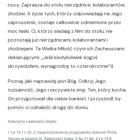
nocy. Zaprasza do stołu nierządnice, kolaborantów,
złodziei. A życie tych, którzy odpowiadają na Jego
zaproszenie, zostaje całkowicie odmienione przez
moc łaski. Ci, którzy siadają z Nim do stołu, nie
pozostają już nierządnicami, kolaborantami i
złodziejami. Ta Wielka Miłość czyni ich Zacheuszami
deklarującymi: „Jeśli kiedykolwiek kogoś
skrzywdziłem, wynagrodzę to czterokrotnie”4.
Poznaj, jaki naprawdę jest Bóg. Odkryj Jego
tożsamość, Jego rzeczywiste imię: Ten, który kocha.
On przygotował dla ciebie bankiet. I przyszedł, by
pomóc ci odnaleźć drogę do domu.
Katarzyna Lewkowicz-Siejka
1 Łk 15,11-32. 2 Uwspółcześnienia przypowieści dokonał Philip
Yancey w książce pt. Zaskoczeni łaską. 3 Ap 21,6b. 4 Łk 19,8.