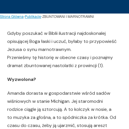
Strona Główna
⋅
Publikacje
⋅
ZBUNTOWANI I MARNOTRAWNI
Gdyby poszukać w Biblii ilustracji najdoskonalej
opisującej Boga łaski i uczuć, byłaby to przypowieść
Jezusa o synu marnotrawnym.
Przenieśmy tę historię w obecne czasy i poznajmy
dramat zbuntowanej nastolatki z prowincji (1).
Wyzwolona?
Amanda dorasta w gospodarstwie wśród sadów
wiśniowych w stanie Michigan. Jej staromodni
rodzice ciągle ją sztorcują. A to kolczyk w nosie, a
to muzyka za głośna, a to spódniczka za krótka. Od
czasu do czasu, żeby ją ujarzmić, stosują areszt