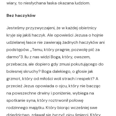
wiary, to niesłychana łaska okazana ludziom.
Bez haczyków
Jesteśmy przyzwyczajeni, że w każdej obietnicy
kryje się jakiś haczyk. Ale opowieści Jezusa o hojnie
udzielanej łasce nie zawierają żadnych haczyków ani
podstępów. „Temu, który pragnie, pozwolę pić za
darmo”3. Ilu z nas widzi Boga, który, owszem,
przebacza, ale dopiero gdy zmusi pokutującego do
bolesnej skruchy? Boga dalekiego, o głosie jak
grzmot, który od miłości woli strach i respekt? A
przecież Jezus opowiada o ojcu, który nie bacząc
na powszechne drwiny i poniżenie, wybiega na
spotkanie syna, który roztrwonił połowę
rodzinnego majątku. Który biorąc wcześniej swe
dziedzictwo, zdawał się życzyć ojcu śmierci. Który