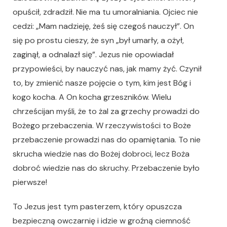
opuścił, zdradził. Nie ma tu umoralniania. Ojciec nie
cedzi: „Mam nadzieję, żeś się czegoś nauczył”. On
się po prostu cieszy, że syn „był umarły, a ożył,
zaginął, a odnalazł się”. Jezus nie opowiadał
przypowieści, by nauczyć nas, jak mamy żyć. Czynił
to, by zmienić nasze pojęcie o tym, kim jest Bóg i
kogo kocha. A On kocha grzeszników. Wielu
chrześcijan myśli, że to żal za grzechy prowadzi do
Bożego przebaczenia. W rzeczywistości to Boże
przebaczenie prowadzi nas do opamiętania. To nie
skrucha wiedzie nas do Bożej dobroci, lecz Boża
dobroć wiedzie nas do skruchy. Przebaczenie było
pierwsze!
To Jezus jest tym pasterzem, który opuszcza
bezpieczną owczarnię i idzie w groźną ciemność