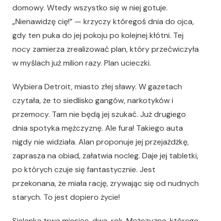
domowy. Wtedy wszystko się w niej gotuje.
„Nienawidzę cię!” — krzyczy któregoś dnia do ojca,
gdy ten puka do jej pokoju po kolejnej kłótni. Tej
nocy zamierza zrealizować plan, który przećwiczyła
w myślach już milion razy. Plan ucieczki.
Wybiera Detroit, miasto złej sławy. W gazetach
czytała, że to siedlisko gangów, narkotyków i
przemocy. Tam nie będą jej szukać. Już drugiego
dnia spotyka mężczyznę. Ale fura! Takiego auta
nigdy nie widziała. Alan proponuje jej przejażdżkę,
zaprasza na obiad, załatwia nocleg. Daje jej tabletki,
po których czuje się fantastycznie. Jest
przekonana, że miała rację, zrywając się od nudnych
starych. To jest dopiero życie!
Sielanka trwa miesiąc, dwa, rok. Mężczyzna, którego