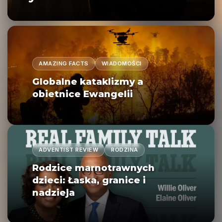
AMAZING FACTS
WIADOMOŚCI
Globalne kataklizmy a
obietnice Ewangelii
ADVENTIST REVIEW
RODZINA
Rodzice marnotrawnych
dzieci: Łaska, granice i
nadzieja