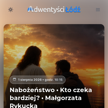
Przejdź
do
treści
1 sierpnia 2026 • godz. 10:15
Nabożeństwo • Kto czeka
bardziej? • Małgorzata
Rykucka