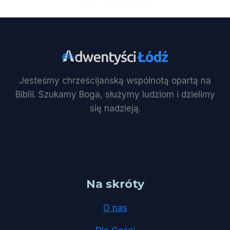
Jesteśmy chrześcijańską wspólnotą opartą na
Biblii. Szukamy Boga, służymy ludziom i dzielimy
się nadzieją.
Na skróty
O nas