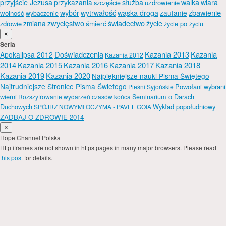
walka
przyjście Jezusa
przykazania
służba
wiara
uzdrowienie
szczęście
zbawienie
wybór
wytrwałość
wąska droga
zaufanie
wolność
wybaczenie
zwycięstwo
świadectwo
życie
zmiana
śmierć
zdrowie
życie po życiu
×
Seria
Doświadczenia
Kazania 2013
Kazania
Apokalipsa 2012
Kazania 2012
2014
Kazania 2015
Kazania 2016
Kazania 2017
Kazania 2018
Kazania 2019
Kazania 2020
Najpiękniejsze nauki Pisma Świętego
Najtrudniejsze Stronice Pisma Świetego
Powołani wybrani
Pieśni Syjońskie
wierni
Seminarium o Darach
Rozszyfrowanie wydarzeń czasów końca
Duchowych
Wykład popołudniowy
SPÓJRZ NOWYMI OCZYMA - PAVEL GOIA
ZADBAJ O ZDROWIE 2014
×
Hope Channel Polska
Http iframes are not shown in https pages in many major browsers. Please read
this post
for details.