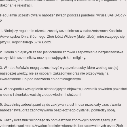
dokonanie rejestracji.
Regulamin uczestnictwa w nabożeństwach podczas pandemii wirusa SARS-CoV-
2
1. Niniejszy regulamin określa zasady uczestnictwa w nabożeństwach Kościoła
Adwentystów Dnia Siódmego, Zbór Łódź Widzew (dalej: Zbór), mieszczącego się
przy ul. Kopcińskiego 67 w Łodzi.
2. Celem niniejszych zasad jest ochrona zdrowia i zapewnienie bezpieczeństwa
wszystkich uczestników oraz sprawujących kult religijny.
3. W nabożeństwie mogą uczestniczyć wyłącznie osoby, które według swojej
najlepszej wiedzy, nie są osobami zakażonymi oraz nie przebywają na
kwarantannie lub pod nadzorem epidemiologicznym.
4. W przypadku wystąpienia niepokojących objawów, uczestnik powinien pozostać
w domu i skontaktować się z odpowiednimi służbami.
5. Uczestnicy zobowiązani są do zakrywania ust i nosa przez cały czas trwania
nabożeństwa, oraz zachowywania bezpiecznego dystansu pomiędzy sobą.
6. Każdy uczestnik wchodząc do pomieszczeń zborowych zobowiązany jest
zdezynfekować ręce używając środków własnych, lub zapewnionych przez Zbór –