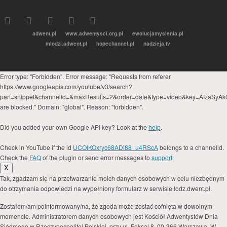
adwent.pl
www.adwentysci.org.pl
ewolucjamyslenia.pl
mlodzi.adwent.pl
hopechannel.pl
nadzieja.tv
Error type: "Forbidden". Error message: "Requests from referer
https://www.googleapis.com/youtube/v3/search?
part=snippet&channelId=&maxResults=2&order=date&type=video&key=AIzaSyA
are blocked." Domain: "global". Reason: "forbidden".
Did you added your own Google API key? Look at the
help
.
Check in YouTube if the id
UCOlKOxryc68ADi88_u4RScA
belongs to a channelid.
Check the
FAQ
of the plugin or send error messages to
support
.
X
Tak, zgadzam się na przetwarzanie moich danych osobowych w celu niezbędnym
do otrzymania odpowiedzi na wypełniony formularz w serwisie lodz.dwent.pl.
Zostałem/am poinformowany/na, że zgoda może zostać cofnięta w dowolnym
momencie. Administratorem danych osobowych jest Kościół Adwentystów Dnia
Siódmego w Rzeczypospolitej Polskiej, przy ul. Foksal 8, 00-366 Warszawa. W