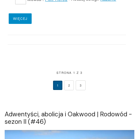
WIĘCEJ
STRONA 1 Z 3
1
2
3
Adwentyści, abolicja i Oakwood | Rodowód -
sezon II (#46)