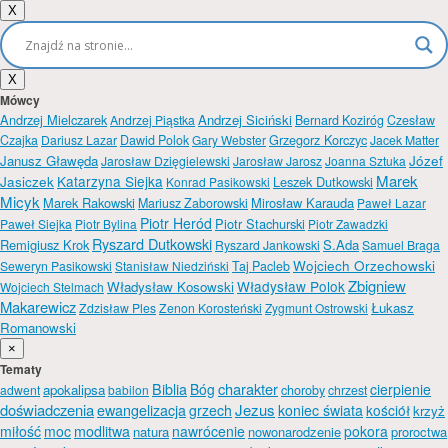
X
X
Mówcy
Andrzej Mielczarek
Andrzej Siciński
Andrzej Piąstka
Bernard Koziróg
Czesław
Grzegorz Korczyc
Czajka
Dariusz Lazar
Dawid Polok
Gary Webster
Jacek Matter
Józef
Janusz Gławęda
Jarosław Dzięgielewski
Jarosław Jarosz
Joanna Sztuka
Marek
Jasiczek
Katarzyna Siejka
Leszek Dutkowski
Konrad Pasikowski
Micyk
Marek Rakowski
Mirosław Karauda
Mariusz Zaborowski
Paweł Lazar
Piotr Heród
Piotr Stachurski
Paweł Siejka
Piotr Bylina
Piotr Zawadzki
Ryszard Dutkowski
Remigiusz Krok
S.Ada
Ryszard Jankowski
Samuel Braga
Wojciech Orzechowski
Seweryn Pasikowski
Stanisław Niedziński
Taj Pacleb
Zbigniew
Władysław Polok
Władysław Kosowski
Wojciech Stelmach
Makarewicz
Łukasz
Zdzisław Ples
Zenon Korosteński
Zygmunt Ostrowski
Romanowski
×
Tematy
Biblia
charakter
Bóg
cierpienie
apokalipsa
adwent
babilon
choroby
chrzest
doświadczenia
Jezus
ewangelizacja
grzech
koniec świata
kościół
krzyż
miłość
moc
modlitwa
nawrócenie
pokora
natura
nowonarodzenie
proroctwa