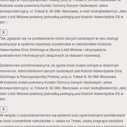
Kościele został powołany Kurator Ochrony Danych Osobowych, adres
korespondencyjny: ul. Foksal 8, 00-366, Warszawa, e-mail: kodo@adwent.pl. Jako
zbór Łódź Widzew jesteśmy jednostką podległą pod Kościół Adwentystów DS w
RP. ::
X
Tak, zgadzam się na przetwarzanie moich danych osobowych w celu obsługi
autoryzacji w systemie rejestracji uczestnictwa w nabożeństwie Kościoła
Adwentystów Dnia Siódmego w Zborze Łódź Widzew i otrzymywania
powiadomień informacyjnych związanych ze statusem rezerwacji.
Zostałem/am poinformowany/na, że zgoda może zostać cofnięta w dowolnym
momencie. Administratorem danych osobowych jest Kościół Adwentystów Dnia
Siódmego w Rzeczypospolitej Polskiej, przy ul. Foksal 8, 00-366 Warszawa.
W Kościele został powołany Kurator Ochrony Danych Osobowych, adres
korespondencyjny: ul. Foksal 8, 00-366, Warszawa, e-mail: kodo@adwent.pl. Jako
zbór Łódź Widzew jesteśmy jednostką podległą pod Kościół Adwentystów DS w
RP. :
X
W związku z rozprzestrzenianiem się epidemii oraz ograniczeniami państwowymi
w ilości uczestników nabożeństw (1 osoba na 7mkw), osoby pragnące osobiście
uczestniczyć w nabożeństwie sobotnim prosimy o zapoznanie się z regulaminem i