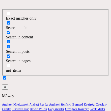
Exact matches only
Search in title
Search in content
Search in posts
Search in pages
mg_items
X
Mówcy
Andrzej Siciński
Andrzej Mielczarek
Andrzej Piąstka
Bernard Koziróg
Czesław
Czajka
Dariusz Lazar
Dawid Polok
Gary Webster
Grzegorz Korczyc
Jacek Matter