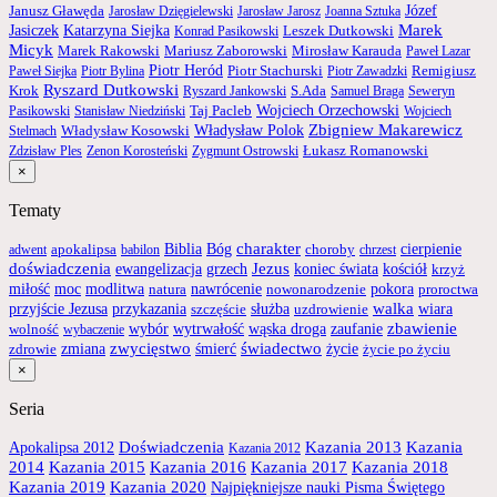
Janusz Gławęda
Józef
Jarosław Dzięgielewski
Jarosław Jarosz
Joanna Sztuka
Marek
Jasiczek
Katarzyna Siejka
Konrad Pasikowski
Leszek Dutkowski
Micyk
Mirosław Karauda
Marek Rakowski
Mariusz Zaborowski
Paweł Lazar
Piotr Heród
Remigiusz
Paweł Siejka
Piotr Bylina
Piotr Stachurski
Piotr Zawadzki
Ryszard Dutkowski
Krok
S.Ada
Ryszard Jankowski
Samuel Braga
Seweryn
Wojciech Orzechowski
Pasikowski
Stanisław Niedziński
Taj Pacleb
Wojciech
Zbigniew Makarewicz
Władysław Kosowski
Władysław Polok
Stelmach
Łukasz Romanowski
Zdzisław Ples
Zenon Korosteński
Zygmunt Ostrowski
×
Tematy
Biblia
charakter
cierpienie
apokalipsa
Bóg
adwent
babilon
choroby
chrzest
doświadczenia
ewangelizacja
grzech
Jezus
koniec świata
kościół
krzyż
miłość
moc
modlitwa
nawrócenie
natura
nowonarodzenie
pokora
proroctwa
przyjście Jezusa
służba
walka
wiara
przykazania
uzdrowienie
szczęście
wybór
wytrwałość
wąska droga
zbawienie
wolność
zaufanie
wybaczenie
zwycięstwo
świadectwo
życie
zmiana
śmierć
zdrowie
życie po życiu
×
Seria
Doświadczenia
Kazania 2013
Kazania
Apokalipsa 2012
Kazania 2012
2014
Kazania 2015
Kazania 2016
Kazania 2017
Kazania 2018
Kazania 2019
Kazania 2020
Najpiękniejsze nauki Pisma Świętego