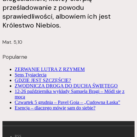
prześladowanie z powodu
sprawiedliwości, albowiem ich jest
Królestwo Niebios.
Mat. 5,10
Popularne
ZERWANIE LUTRA Z RZYMEM
Sens Tysiąclecia
GDZIE JEST SZCZĘŚCIE?
ZWODNICZA DROGA DO DUCHA ŚWIĘTEGO
12-26 października wykłady Samuela Bragi – Módl się z
mocą
Czwartek 5 grudnia – Pavel Goia – „Cudowna Łaska”
Esencja – dlaczego mówię sam do siebie?
RSS