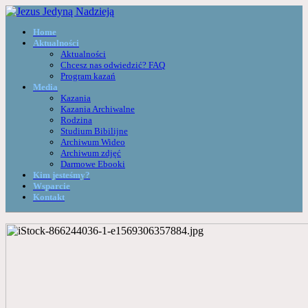
Home
Aktualności
Aktualności
Chcesz nas odwiedzić? FAQ
Program kazań
Media
Kazania
Kazania Archiwalne
Rodzina
Studium Bibilijne
Archiwum Wideo
Archiwum zdjęć
Darmowe Ebooki
Kim jesteśmy?
Wsparcie
Kontakt