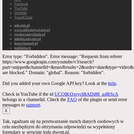
Facebook
YouTube
Dribbble
SoundCloud
adwent.pl
www.adwentysci.org.pl
ewolucjamyslenia.pl
mlodzi.adwent.pl
hopechannel.pl
nadzieja.tv
Error type: "Forbidden". Error message: "Requests from referer
https://www.googleapis.com/youtube/v3/search?
part=snippet&channelId=&maxResults=2&order=date&type=vid
are blocked." Domain: "global". Reason: "forbidden".
Did you added your own Google API key? Look at the
help
.
Check in YouTube if the id
UCOlKOxryc68ADi88_u4RScA
belongs to a channelid. Check the
FAQ
of the plugin or send error
messages to
support
.
X
Tak, zgadzam się na przetwarzanie moich danych osobowych w
celu niezbędnym do otrzymania odpowiedzi na wypełniony
formularz w serwisie lodz.dwent.pl.