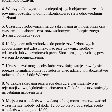
epidemiologicznym.
4. W przypadku wystąpienia niepokojących objawów, uczestnik
powinien pozostać w domu i skontaktować się z odpowiednimi
służbami.
5. Uczestnicy zobowiązani są do zakrywania ust i nosa przez cały
czas trwania nabożeństwa, oraz zachowywania bezpiecznego
dystansu pomiędzy sobą.
6. Każdy uczestnik wchodząc do pomieszczeń zborowych
zobowiązany jest zdezynfekować ręce używając środków
własnych, lub zapewnionych przez Zbór – znajdujących się przy
wejściu do pomieszczenia.
7. Uczestniczyć mogą osoby które wcześniej zarejestrowały się
poprzez formularz online lub zgłosiły chęć udziału w nabożeństwie
radnemu zboru Łódź Widzew.
8. W trakcie składania rezerwacji decyduje pierwszeństwo jej
rejestracji z uwzględnieniem priorytetu osób które nie uczestniczyły
na ostatnim nabożeństwie.
9. Miejsca na nabożeństwie w daną sobotę można rezerwować od
wcześniejszej soboty od godz. 12.00 do piątku poprzedzającego
nabożeństwo do godz. 18.00;