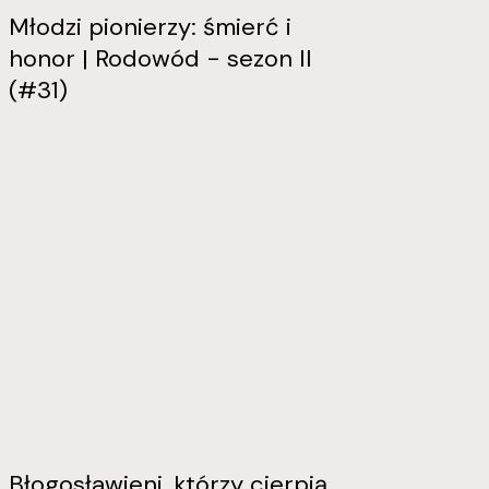
Młodzi pionierzy: śmierć i
honor | Rodowód - sezon II
(#31)
Błogosławieni, którzy cierpią