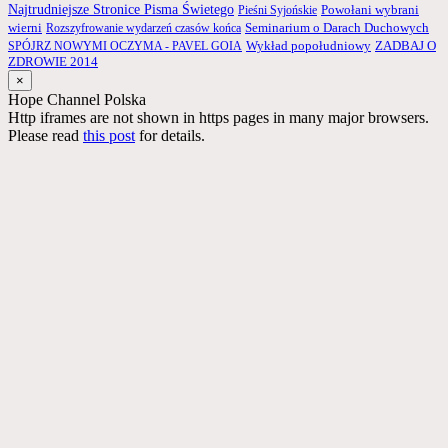
Najtrudniejsze Stronice Pisma Świetego
Pieśni Syjońskie
Powołani wybrani
wierni
Rozszyfrowanie wydarzeń czasów końca
Seminarium o Darach Duchowych
ZADBAJ O
SPÓJRZ NOWYMI OCZYMA - PAVEL GOIA
Wykład popołudniowy
ZDROWIE 2014
×
Hope Channel Polska
Http iframes are not shown in https pages in many major browsers.
Please read
this post
for details.