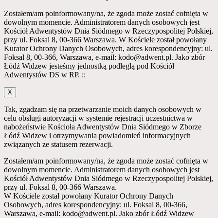
Zostałem/am poinformowany/na, że zgoda może zostać cofnięta w
dowolnym momencie. Administratorem danych osobowych jest
Kościół Adwentystów Dnia Siódmego w Rzeczypospolitej Polskiej,
przy ul. Foksal 8, 00-366 Warszawa. W Kościele został powołany
Kurator Ochrony Danych Osobowych, adres korespondencyjny: ul.
Foksal 8, 00-366, Warszawa, e-mail: kodo@adwent.pl. Jako zbór
Łódź Widzew jesteśmy jednostką podległą pod Kościół
Adwentystów DS w RP. ::
X
Tak, zgadzam się na przetwarzanie moich danych osobowych w
celu obsługi autoryzacji w systemie rejestracji uczestnictwa w
nabożeństwie Kościoła Adwentystów Dnia Siódmego w Zborze
Łódź Widzew i otrzymywania powiadomień informacyjnych
związanych ze statusem rezerwacji.
Zostałem/am poinformowany/na, że zgoda może zostać cofnięta w
dowolnym momencie. Administratorem danych osobowych jest
Kościół Adwentystów Dnia Siódmego w Rzeczypospolitej Polskiej,
przy ul. Foksal 8, 00-366 Warszawa.
W Kościele został powołany Kurator Ochrony Danych
Osobowych, adres korespondencyjny: ul. Foksal 8, 00-366,
Warszawa, e-mail: kodo@adwent.pl. Jako zbór Łódź Widzew