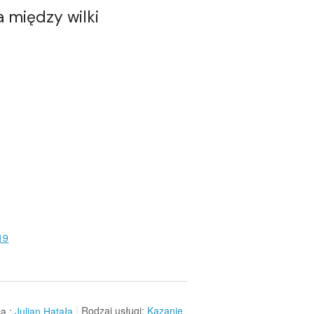
a między wilki
19
a :
Julian Hatała
Rodzaj usługi:
Kazanie