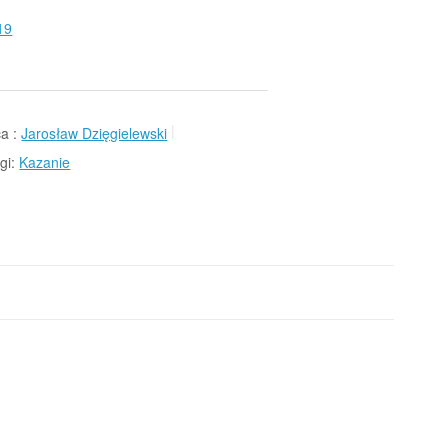
19
a :
Jarosław Dzięgielewski
gi:
Kazanie