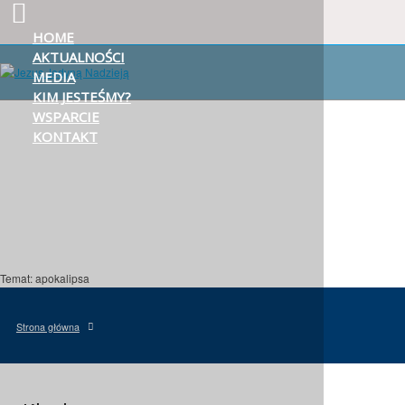
HOME
AKTUALNOŚCI
MEDIA
KIM JESTEŚMY?
WSPARCIE
KONTAKT
Temat: apokalipsa
Strona główna