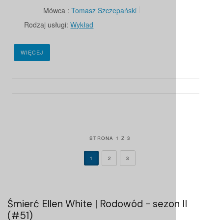
Mówca :
Tomasz Szczepański
Rodzaj usługi:
Wykład
WIĘCEJ
STRONA 1 Z 3
1
2
3
Śmierć Ellen White | Rodowód - sezon II
(#51)