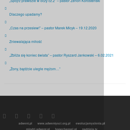
„Spójrz prawdzie w oczy cz.2” – pastor Zenon Korosteński
Dlaczego upadamy?
„Czas na przesiew!” – pastor Marek Micyk – 19.12.2020
Zniewalająca miłość
„Zbliża się koniec świata” – pastor Ryszard Jankowski – 6.02.2021
„Żony, bądźcie uległe mężom…”
adwent.pl
www.adwentysci.org.pl
ewolucjamyslenia.pl
mlodzi.adwent.pl
hopechannel.pl
nadzieja.tv