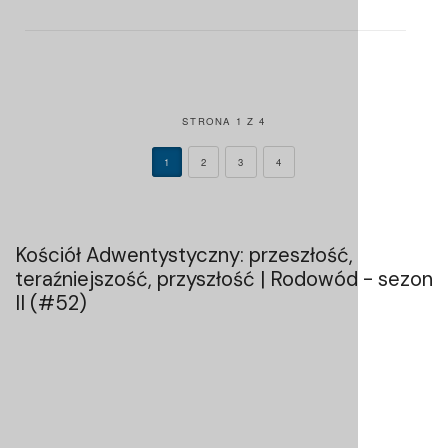
STRONA 1 Z 4
1
2
3
4
Kościół Adwentystyczny: przeszłość,
teraźniejszość, przyszłość | Rodowód - sezon
II (#52)