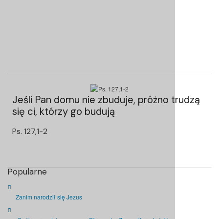
Jeśli Pan domu nie zbuduje, próżno trudzą
się ci, którzy go budują
Ps. 127,1-2
Popularne
Zanim narodził się Jezus