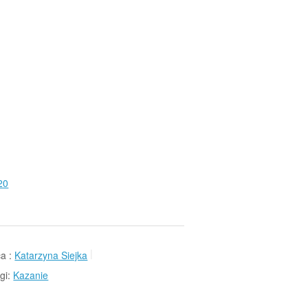
20
a :
Katarzyna Siejka
gi:
Kazanie