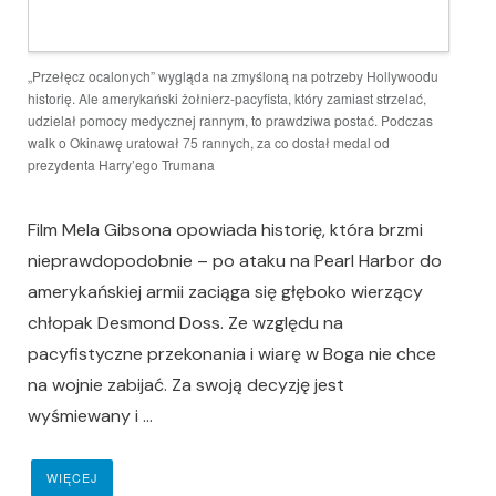
„Przełęcz ocalonych” wygląda na zmyśloną na potrzeby Hollywoodu
historię. Ale amerykański żołnierz-pacyfista, który zamiast strzelać,
udzielał pomocy medycznej rannym, to prawdziwa postać. Podczas
walk o Okinawę uratował 75 rannych, za co dostał medal od
prezydenta Harry’ego Trumana
Film Mela Gibsona opowiada historię, która brzmi
nieprawdopodobnie – po ataku na Pearl Harbor do
amerykańskiej armii zaciąga się głęboko wierzący
chłopak Desmond Doss. Ze względu na
pacyfistyczne przekonania i wiarę w Boga nie chce
na wojnie zabijać. Za swoją decyzję jest
wyśmiewany i ...
WIĘCEJ