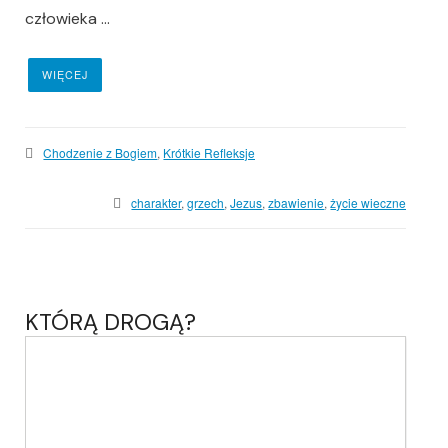
człowieka ...
WIĘCEJ
Chodzenie z Bogiem
,
Krótkie Refleksje
charakter
,
grzech
,
Jezus
,
zbawienie
,
życie wieczne
KTÓRĄ DROGĄ?