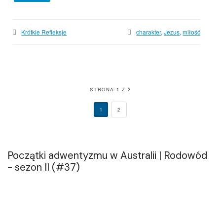
Krótkie Refleksje
charakter
,
Jezus
,
miłość
STRONA 1 Z 2
1
2
Początki adwentyzmu w Australii | Rodowód
- sezon II (#37)