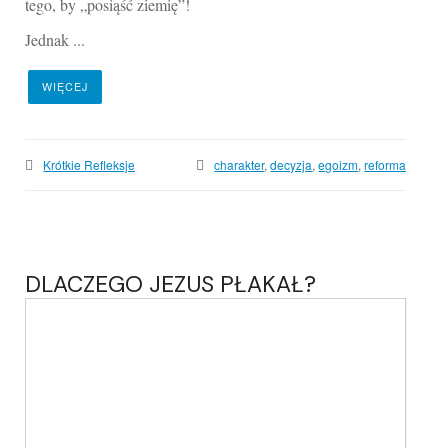
tego, by „posiąść ziemię”!
Jednak ...
WIĘCEJ
Krótkie Refleksje
charakter
,
decyzja
,
egoizm
,
reforma
DLACZEGO JEZUS PŁAKAŁ?