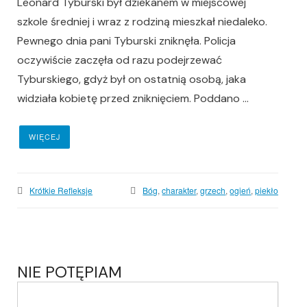
Leonard Tyburski był dziekanem w miejscowej
szkole średniej i wraz z rodziną mieszkał niedaleko.
Pewnego dnia pani Tyburski zniknęła. Policja
oczywiście zaczęła od razu podejrzewać
Tyburskiego, gdyż był on ostatnią osobą, jaka
widziała kobietę przed zniknięciem. Poddano ...
WIĘCEJ
Krótkie Refleksje
Bóg
,
charakter
,
grzech
,
ogień
,
piekło
NIE POTĘPIAM