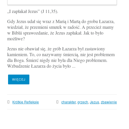
„I zapłakał Jezus” (J 11,35).
Gdy Jezus udał się wraz z Marią i Martą do grobu Łazarza,
wiedział, że przemieni smutek w radość. A przecież mamy
w Biblii sprawoz­danie, że Jezus zapłakał. Jak to było
możliwe?
Jezus nie obawiał się, że grób Łazarza był zastawiony
kamieniem. To, co nazywamy śmiercią, nie jest problemem
dla Boga. Śmierć nigdy nie była dla Niego problemem.
Wzbudzenie Łazarza do życia było ...
WIĘCEJ
Krótkie Refleksje
charakter
,
grzech
,
Jezus
,
zbawienie