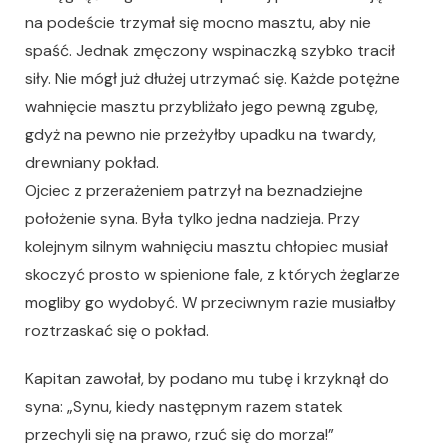
na podeście trzymał się mocno masztu, aby nie
spaść. Jednak zmęczony wspinaczką szybko tracił
siły. Nie mógł już dłużej utrzymać się. Każde potężne
wahnięcie masztu przybliżało jego pewną zgubę,
gdyż na pewno nie przeżyłby upadku na twardy,
drewniany pokład.
Ojciec z przerażeniem patrzył na beznadziejne
położenie syna. Była tylko jedna nadzieja. Przy
kolejnym silnym wahnięciu masztu chłopiec musiał
skoczyć prosto w spienione fale, z których żeglarze
mogliby go wydobyć. W przeciwnym razie musiałby
roztrzaskać się o pokład.
Kapitan zawołał, by podano mu tubę i krzyknął do
syna: „Synu, kiedy następnym razem statek
przechyli się na prawo, rzuć się do morza!”