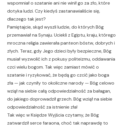
wspomniał o szatanie ani nie winił go za zło, które
dotyka ludzi. Czy kiedyś zastanawialiście się,
dlaczego tak jest?
Pamiętajcie, skąd wyszli ludzie, do których Bóg
przemawiał na Synaju. Uciekli z Egiptu, kraju, którego
mroczna religia zawierała panteon bóstw, dobrych i
złych. Teraz, gdy Jego dzieci były bezpieczne, Bóg
musiał wyzwolić ich z pokusy politeizmu, oddawania
czci wielu bogom. Tak więc zamiast mówić o
szatanie i ryzykować, że będą go czcić jako boga
zła — jak czyniły to okoliczne narody — Bóg celowo
wziął na siebie całą odpowiedzialność za bałagan,
do jakiego doprowadził grzech. Bóg wziął na siebie
odpowiedzialność za istnienie zła!
Tak więc w Księdze Wyjścia czytamy, że Bóg
zatwardził serce faraona, choć tak naprawdę to