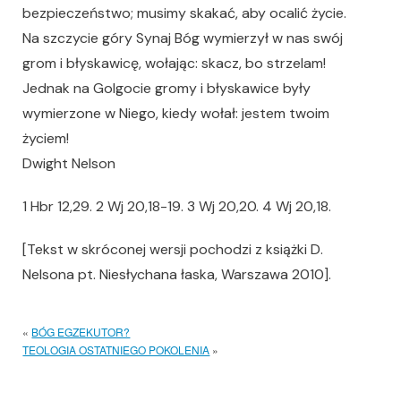
bezpieczeństwo; musimy skakać, aby ocalić życie.
Na szczycie góry Synaj Bóg wymierzył w nas swój
grom i błyskawicę, wołając: skacz, bo strzelam!
Jednak na Golgocie gromy i błyskawice były
wymierzone w Niego, kiedy wołał: jestem twoim
życiem!
Dwight Nelson
1 Hbr 12,29. 2 Wj 20,18-19. 3 Wj 20,20. 4 Wj 20,18.
[Tekst w skróconej wersji pochodzi z książki D.
Nelsona pt. Niesłychana łaska, Warszawa 2010].
«
BÓG EGZEKUTOR?
TEOLOGIA OSTATNIEGO POKOLENIA
»