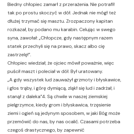
Biedny chłopiec zamarł z przerażenia. Nie potrafił
tak po prostu skoczyć w dół. Jednak nie mógł też
dłużej trzymać się masztu. Zrozpaczony kapitan
rozkazał, by podano mu karabin. Celując w swego
syna, zawołał: „Chłopcze, gdy następnym razem
statek przechyli się na prawo, skacz albo cię
zastrzelę!”.
Chłopiec wiedział, że ojciec mówił poważnie, więc
puścił maszt i poleciał w dół. Był uratowany.
„A gdy wszystek lud zauważył grzmoty i błyskawice,
i głos trąby, i górę dymiącą, zląkł się lud i zadrżał, i
stanął z daleka”4. Są chwile w naszej ziemskiej
pielgrzymce, kiedy grom i błyskawica, trzęsienie
ziemi i ogień są jedynym sposobem, w jaki Bóg może
przemówić do nas, by nas ocalić. Czasami potrzeba
czegoś drastycznego, by zapewnić