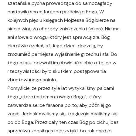
szatańska pycha prowadząca do samozagłady
nastawiła serce faraona przeciwko Bogu. W
kolejnych pięciu księgach Mojżesza Bóg bierze na
siebie winę za choroby, zniszczenia i śmierć. Nie ma
ani słowa o wrogu, który jest sprawcą zła. Bóg
cierpliwie czekał, aż Jego dzieci dojrzeją, by
zrozumieć pełniejsze wyjaśnienie grzechu i zła. Do
tego czasu pozwolił im obwiniać siebie o to, co w
rzeczywistości było skutkiem postępowania
zbuntowanego anioła.
Pomyślcie, że przez tyle lat wytykaliśmy palcami
tego „starotestamentowego Boga”, który
zatwardza serce faraona po to, aby później go
zabić. Jednak myliliśmy się, tragicznie myliliśmy się
co do Boga. Przez cały ten czas Bóg po cichu, bez
sprzeciwu znosił nasze przytyki, bo tak bardzo