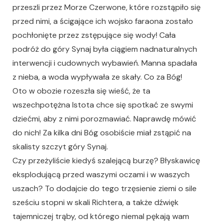
przeszli przez Morze Czerwone, które rozstąpiło się
przed nimi, a ścigające ich wojsko faraona zostało
pochłonięte przez zstępujące się wody! Cała
podróż do góry Synaj była ciągiem nadnaturalnych
interwencji i cudownych wybawień. Manna spadała
z nieba, a woda wypływała ze skały. Co za Bóg!
Oto w obozie rozeszła się wieść, że ta
wszechpotężna Istota chce się spotkać ze swymi
dziećmi, aby z nimi porozmawiać. Naprawdę mówić
do nich! Za kilka dni Bóg osobiście miał zstąpić na
skalisty szczyt góry Synaj.
Czy przeżyliście kiedyś szalejącą burzę? Błyskawicę
eksplodującą przed waszymi oczami i w waszych
uszach? To dodajcie do tego trzęsienie ziemi o sile
sześciu stopni w skali Richtera, a także dźwięk
tajemniczej trąby, od którego niemal pękają wam