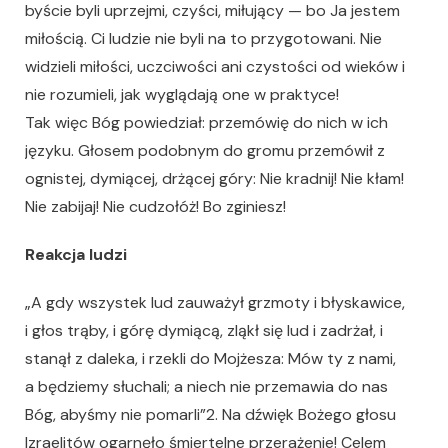
byście byli uprzejmi, czyści, miłujący — bo Ja jestem
miłością. Ci ludzie nie byli na to przygotowani. Nie
widzieli miłości, uczciwości ani czystości od wieków i
nie rozumieli, jak wyglądają one w praktyce!
Tak więc Bóg powiedział: przemówię do nich w ich
języku. Głosem podobnym do gromu przemówił z
ognistej, dymiącej, drżącej góry: Nie kradnij! Nie kłam!
Nie zabijaj! Nie cudzołóż! Bo zginiesz!
Reakcja ludzi
„A gdy wszystek lud zauważył grzmoty i błyskawice,
i głos trąby, i górę dymiącą, zląkł się lud i zadrżał, i
stanął z daleka, i rzekli do Mojżesza: Mów ty z nami,
a będziemy słuchali; a niech nie przemawia do nas
Bóg, abyśmy nie pomarli”2. Na dźwięk Bożego głosu
Izraelitów ogarnęło śmiertelne przerażenie! Celem