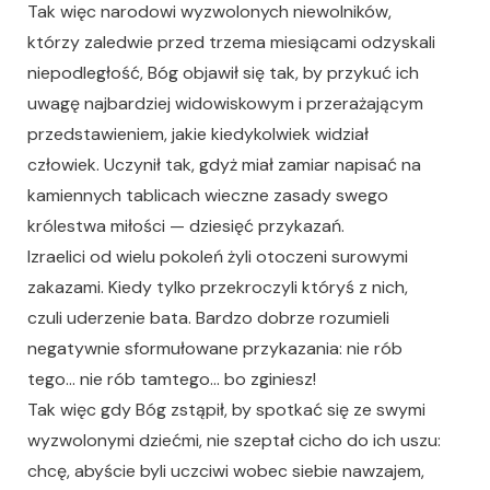
Tak więc narodowi wyzwolonych niewolników,
którzy zaledwie przed trzema miesiącami odzyskali
niepodległość, Bóg objawił się tak, by przykuć ich
uwagę najbardziej widowiskowym i przerażającym
przedstawieniem, jakie kiedykolwiek widział
człowiek. Uczynił tak, gdyż miał zamiar napisać na
kamiennych tablicach wieczne zasady swego
królestwa miłości — dziesięć przykazań.
Izraelici od wielu pokoleń żyli otoczeni surowymi
zakazami. Kiedy tylko przekroczyli któryś z nich,
czuli uderzenie bata. Bardzo dobrze rozumieli
negatywnie sformułowane przykazania: nie rób
tego… nie rób tamtego… bo zginiesz!
Tak więc gdy Bóg zstąpił, by spotkać się ze swymi
wyzwolonymi dziećmi, nie szeptał cicho do ich uszu:
chcę, abyście byli uczciwi wobec siebie nawzajem,