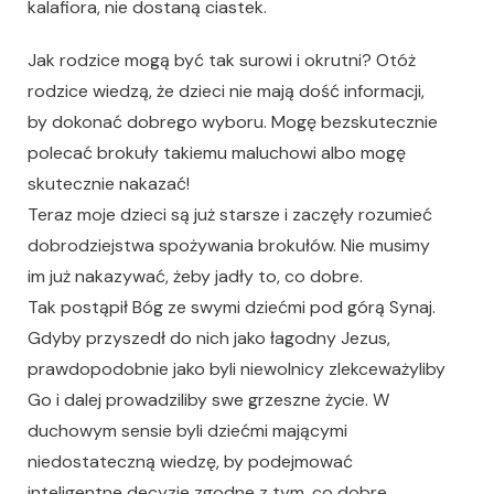
kalafiora, nie dostaną ciastek.
Jak rodzice mogą być tak surowi i okrutni? Otóż
rodzice wiedzą, że dzieci nie mają dość informacji,
by dokonać dobrego wyboru. Mogę bezskutecznie
polecać brokuły takiemu maluchowi albo mogę
skutecznie nakazać!
Teraz moje dzieci są już starsze i zaczęły rozumieć
dobrodziejstwa spożywania brokułów. Nie musimy
im już nakazywać, żeby jadły to, co dobre.
Tak postąpił Bóg ze swymi dziećmi pod górą Synaj.
Gdyby przyszedł do nich jako łagodny Jezus,
prawdopodobnie jako byli niewolnicy zlekceważyliby
Go i dalej prowadziliby swe grzeszne życie. W
duchowym sensie byli dziećmi mającymi
niedostateczną wiedzę, by podejmować
inteligentne decyzje zgodne z tym, co dobre.