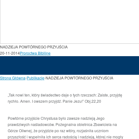
NADZIEJA POWTÓRNEGO PRZYJŚCIA
20-11-2014
Proroctwa Biblijne
Strona Główna
⋅
Publikacje
⋅
NADZIEJA POWTÓRNEGO PRZYJŚCIA
„Tak nowi ten, który świadectwo daje o tych rzeczach: Zaiste, przyjdę
rychło. Amen. I owszem przyjdź. Panie Jezu!” Obj.22,20
Powtórne przyjście Chrystusa było zawsze nadzieją Jego
prawdziwych naśladowców. Pożegnalna obietnica Zbawiciela na
Górze Oliwnej, że przyjdzie po raz wtóry, rozjaśniła uczniom
przyszłość i wypełniła ich serca radością i nadzieją, której nie mogły