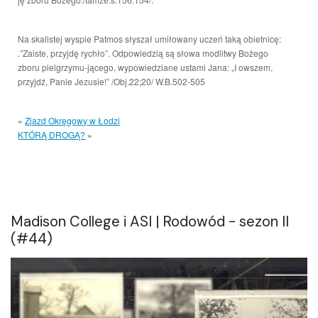
Na skalistej wyspie Patmos słyszał umiłowany uczeń taką obietnicę:
.”Zaiste, przyjdę rychło”. Odpowiedzią są słowa modlitwy Bożego
zboru pielgrzymu-jącego, wypowiedziane ustami Jana: „I owszem,
przyjdź, Panie Jezusie!” /Obj.22;20/ W.B.502-505
«
Zjazd Okręgowy w Łodzi
KTÓRĄ DROGĄ?
»
Madison College i ASI | Rodowód - sezon II
(#44)