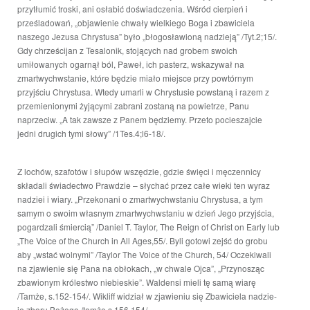
przytłumić troski, ani osłabić doświadczenia. Wśród cierpień i
prześladowań, „objawienie chwały wielkiego Boga i zbawiciela
naszego Jezusa Chrystusa” było „błogosławioną nadzieją” /Tyt.2;15/.
Gdy chrześcijan z Tesalonik, stojących nad grobem swoich
umiłowanych ogarnął ból, Paweł, ich pasterz, wskazywał na
zmartwychwstanie, które będzie miało miejsce przy powtórnym
przyjściu Chrystusa. Wtedy umarli w Chrystusie powstaną i razem z
przemienionymi żyjącymi zabrani zostaną na powietrze, Panu
naprzeciw. „A tak zawsze z Panem będziemy. Przeto pocieszajcie
jedni drugich tymi słowy” /1Tes.4;l6-18/.
Z lochów, szafotów i słupów wszędzie, gdzie święci i męczennicy
składali świadectwo Prawdzie – słychać przez całe wieki ten wyraz
nadziei i wiary. „Przekonani o zmartwychwstaniu Chrystusa, a tym
samym o swoim własnym zmartwychwstaniu w dzień Jego przyjścia,
pogardzali śmiercią” /Daniel T. Taylor, The Reign of Christ on Early lub
„The Voice of the Church in All Ages,55/. Byli gotowi zejść do grobu
aby „wstać wolnymi” /Taylor The Voice of the Church, 54/ Oczekiwali
na zjawienie się Pana na obłokach, „w chwale Ojca”, „Przynosząc
zbawionym królestwo niebieskie”. Waldensi mieli tę samą wiarę
/Tamże, s.152-154/. Wikliff widział w zjawieniu się Zbawiciela nadzie-
ję zboru Bożego./tamże.s.156.154/.