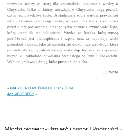
wszystkie rzeczy za stratę dla wspaniałości poznania i wiedzy o
Chrystusie. Tylko ci, którzy mieszkają w Chrystusie, mogą poznać,
czym jest prawdziwe życie. Uświadamiają sobie wartość prawdziwej
religii. Przynieśli oni swoje talenty wpływu. oraz środki i zdolności
przed ołtarz poświęcenia, pragnąc tylko poznać i czynić wolę Tego,
który umarł dla ich odkupienia: Wiedza, że ścieżka, którą muszą
podróżować jest niebezpieczna i wąska, oraz że napotkają wiele
przeszkód i pokus, jako że opierają się urokom szerszej drogi, która
prowadzi do zguby; ale dostrzegą ślady stóp Jezusa i będą śpieszyć
bieżąc ku zakładowi powołania wzniosłego w Panu i Zbawicielu.
Wybiorą królewską drogę, która prowadzi do nieba.
E.G.White
«
NADZIEJA POWTÓRNEGO PRZYJŚCIA
JAKI JEST BÓG?
»
Młodzi pionierzy: śmierć i honor | Rodowód -