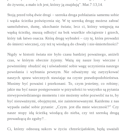
do żywota; a mało ich jest, którzy ją znajdują”. Mat.7:13,14.
Stoją przed tobą dwie drogi – szeroka droga pobłażania samemu sobie
i wąska ścieżka poświęcenia się. W tę szeroką drogę możesz zabrać
samolubstwo, dumę, ukochanie świata; lecz ci, którzy wstępują na
wąską ścieżkę, muszą odłożyć na bok wszelkie obciążenie i grzech,
który tak łatwo osacza. Którą drogę wybrałeś – czy tę, która prowadzi
do śmierci wiecznej, czy też tę wiodącą do chwały i nie-śmiertelności?
Nigdy w historii świata nie było czasu bardziej poważnego, aniżeli
czas, w którym obecnie żyjemy. Ważą się nasze losy wieczne i
powinniśmy obudzić się i uświadomić sobie wagę uczynienia naszego
powołania i wybrania pewnym. Nie odważymy się zaryzykować
naszych spraw wiecznych stawiając na czyste prawdopodobieństwa.
Musimy być poważni i przekonani. To, czym jesteśmy, co robimy;
jakie ma być nasze postępowanie w przyszłości to wszystko są pytania
niewypowiedzianego momentu i nie możemy sobie pozwolić na to, by
być nieuważnymi, obojętnymi, nie zainteresowanymi. Każdemu z nas
wypada zadać sobie pytanie: „Czym. jest dla mnie wieczność?” Czy
nasze stopy idą ścieżką wiodącą do nieba, czy też szeroką drogą
prowadzącą do zguby?. .
Ci, którzy odnoszą sukces w życiu chrześcijańskim, będą uważali