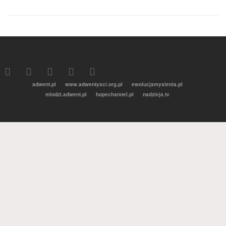
adwent.pl
www.adwentysci.org.pl
ewolucjamyslenia.pl
mlodzi.adwent.pl
hopechannel.pl
nadzieja.tv