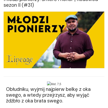
sezon II (#31)
Obłudniku, wyjmij najpierw belkę z oka
swego, a wtedy przejrzysz, aby wyjąć
źdźbło z oka brata swego.