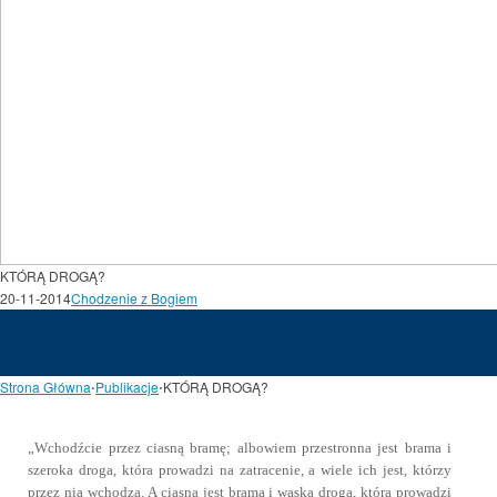
KTÓRĄ DROGĄ?
20-11-2014
Chodzenie z Bogiem
Strona Główna
⋅
Publikacje
⋅
KTÓRĄ DROGĄ?
„Wchodźcie przez ciasną bramę; albowiem przestronna jest brama i
szeroka droga, która prowadzi na zatracenie, a wiele ich jest, którzy
przez nią wchodzą. A ciasna jest brama i wąska droga, która prowadzi