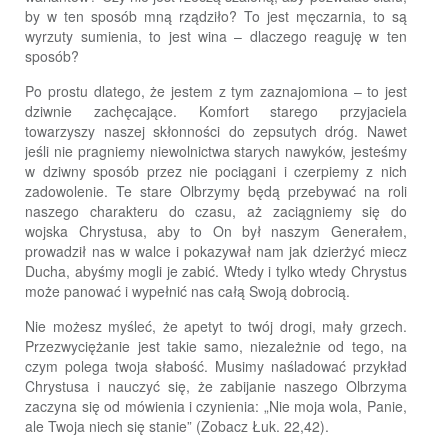
by w ten sposób mną rządziło? To jest męczarnia, to są
wyrzuty sumienia, to jest wina – dlaczego reaguję w ten
sposób?
Po prostu dlatego, że jestem z tym zaznajomiona – to jest
dziwnie zachęcające. Komfort starego przyjaciela
towarzyszy naszej skłonności do zepsutych dróg. Nawet
jeśli nie pragniemy niewolnictwa starych nawyków, jesteśmy
w dziwny sposób przez nie pociągani i czerpiemy z nich
zadowolenie. Te stare Olbrzymy będą przebywać na roli
naszego charakteru do czasu, aż zaciągniemy się do
wojska Chrystusa, aby to On był naszym Generałem,
prowadził nas w walce i pokazywał nam jak dzierżyć miecz
Ducha, abyśmy mogli je zabić. Wtedy i tylko wtedy Chrystus
może panować i wypełnić nas całą Swoją dobrocią.
Nie możesz myśleć, że apetyt to twój drogi, mały grzech.
Przezwyciężanie jest takie samo, niezależnie od tego, na
czym polega twoja słabość. Musimy naśladować przykład
Chrystusa i nauczyć się, że zabijanie naszego Olbrzyma
zaczyna się od mówienia i czynienia: „Nie moja wola, Panie,
ale Twoja niech się stanie” (Zobacz Łuk. 22,42).