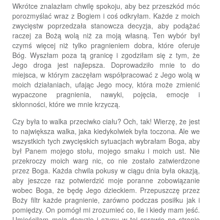
Wkrótce znalazłam chwilę spokoju, aby bez przeszkód móc
porozmyślać wraz z Bogiem i coś odkryłam. Każde z moich
zwycięstw poprzedzała stanowcza decyzja, aby podążać
raczej za Bożą wolą niż za moją własną. Ten wybór był
czymś więcej niż tylko pragnieniem dobra, które oferuje
Bóg. Wyszłam poza tą granicę i zgodziłam się z tym, że
Jego droga jest najlepsza. Doprowadziło mnie to do
miejsca, w którym zaczęłam współpracować z Jego wolą w
moich działaniach, ufając Jego mocy, która może zmienić
wypaczone pragnienia, nawyki, pojęcia, emocje i
skłonności, które we mnie krzyczą.
Czy była to walka przeciwko ciału? Och, tak! Wierzę, że jest
to największa walka, jaka kiedykolwiek była toczona. Ale we
wszystkich tych zwycięskich sytuacjach wybrałam Boga, aby
był Panem mojego stołu, mojego smaku i moich ust. Nie
przekroczy moich warg nic, co nie zostało zatwierdzone
przez Boga. Każda chwila pokusy w ciągu dnia była okazją,
aby jeszcze raz potwierdzić moje poranne zobowiązanie
wobec Boga, że będę Jego dzieckiem. Przepuszczę przez
Boży filtr każde pragnienie, zarówno podczas posiłku jak i
pomiędzy. On pomógł mi zrozumieć co, ile i kiedy mam jeść.
Umieściłam moją decyzję i czyny w tej sprawie po stronie