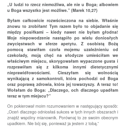
„U ludzi to rzecz niemożliwa, ale nie u Boga; albowiem
u Boga wszystko jest możliwe.” (Marek 10,27)
Byłam całkowicie rozwścieczona na siebie. Właśnie
znowu to zrobiłam! Tym razem było to objadanie się
między posiłkami – kiedy nawet nie byłam głodna!
Moje niepowodzenie nastąpiło po wielu doniosłych
zwycięstwach w sferze apetytu. Z osobistą Bożą
pomocą stawiłam czoła mojemu uzależnieniu od
czekolady, moją chęć na słodycze umieściłam we
właściwym miejscu, skorygowałam wypaczone gusta i
rozprawiłam się z kilkoma innymi dietetycznymi
nieprawidłowościami. Cieszyłam się wolnością
wynikającą z samokontroli, która pochodzi od Boga
oraz poprawą zdrowia, która jej towarzyszy. A teraz to!
Wołałam do Boga: „Dlaczego, och dlaczego upadłam
teraz w tym miejscu?”
On pokierował moim rozumowaniem w następujący sposób:
„Oceń dlaczego odniosłaś sukces w tych innych obszarach i
znajdź wspólny mianownik. Porównaj to ze swoim obecnym
upadkiem. Nie bój się, ponieważ ja jestem z tobą.”