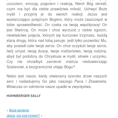
uczuciem, emocją, pojęciem i reakcją. Niech Bóg określi,
czym ma być dla ciebie prawdziwa miłość. Uchwyć Boże
myśli i przyjmij je do swoich reakcji. Jezus jest
wystarczająco potężnym Bogiem, który może zaszczepić w
tobie sprawiedliwość. On czeka na twoją współpracę! On
jest Stwórcą. On może i chce wyrzucić z ciebie egoizm,
niewłaściwe pojęcia, których się kurczowo trzymasz, każdą
starą drogę, która nad tobą panuje, jeśli tylko pozwolisz Mu,
aby posiadł całe twoje serce. On chce oczyścić twoje serce,
twój umysł, twoją duszę, twoje małżeństwo, twoją rodzinę,
abyś był podobny do Chrystusa w myśli, słowie i uczynku.
Czy nie chciałbyś zamienić mistrza niedowierzając
Szatanowi, a bezgranicznie ufając Bogu?
Niebo jest nasze, kiedy otwieramy szeroko drzwi naszych
serc i naśladujemy Go jako naszego Pana i Zbawiciela.
Wówczas on odmienia nasze upadki w zwycięstwa.
HOHNBERGER SALLY
«
Boże wołanie
Jezus, czy coś innego?
»