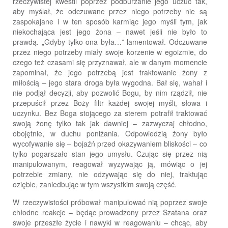
rzeczywistej kwestii poprzez podburzanie jego uczuć tak,
aby myślał, że odczuwane przez niego potrzeby nie są
zaspokajane i w ten sposób karmiąc jego myśli tym, jak
niekochająca jest jego żona – nawet jeśli nie było to
prawdą. „Gdyby tylko ona była…” lamentował. Odczuwane
przez niego potrzeby miały swoje korzenie w egoizmie, do
czego też czasami się przyznawał, ale w danym momencie
zapominał, że jego potrzebą jest traktowanie żony z
miłością – jego stara droga była wygodna. Bał się, wahał i
nie podjął decyzji, aby pozwolić Bogu, by nim rządził, nie
przepuścił przez Boży filtr każdej swojej myśli, słowa i
uczynku. Bez Boga stojącego za sterem potrafił traktować
swoją żonę tylko tak jak dawniej – zazwyczaj chłodno,
obojętnie, w duchu poniżania. Odpowiedzią żony było
wycofywanie się – bojaźń przed okazywaniem bliskości – co
tylko pogarszało stan jego umysłu. Czując się przez nią
manipulowanym, reagował wyzywając ją, mówiąc o jej
potrzebie zmiany, nie odzywając się do niej, traktując
ozięble, zaniedbując w tym wszystkim swoją część.
W rzeczywistości próbował manipulować nią poprzez swoje
chłodne reakcje – będąc prowadzony przez Szatana oraz
swoje przeszłe życie i nawyki w reagowaniu – chcąc, aby