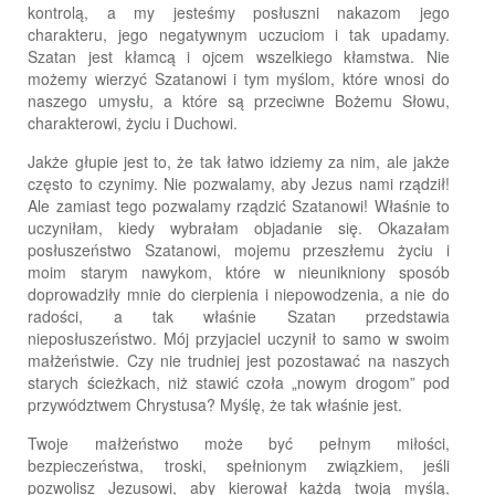
kontrolą, a my jesteśmy posłuszni nakazom jego
charakteru, jego negatywnym uczuciom i tak upadamy.
Szatan jest kłamcą i ojcem wszelkiego kłamstwa. Nie
możemy wierzyć Szatanowi i tym myślom, które wnosi do
naszego umysłu, a które są przeciwne Bożemu Słowu,
charakterowi, życiu i Duchowi.
Jakże głupie jest to, że tak łatwo idziemy za nim, ale jakże
często to czynimy. Nie pozwalamy, aby Jezus nami rządził!
Ale zamiast tego pozwalamy rządzić Szatanowi! Właśnie to
uczyniłam, kiedy wybrałam objadanie się. Okazałam
posłuszeństwo Szatanowi, mojemu przeszłemu życiu i
moim starym nawykom, które w nieunikniony sposób
doprowadziły mnie do cierpienia i niepowodzenia, a nie do
radości, a tak właśnie Szatan przedstawia
nieposłuszeństwo. Mój przyjaciel uczynił to samo w swoim
małżeństwie. Czy nie trudniej jest pozostawać na naszych
starych ścieżkach, niż stawić czoła „nowym drogom” pod
przywództwem Chrystusa? Myślę, że tak właśnie jest.
Twoje małżeństwo może być pełnym miłości,
bezpieczeństwa, troski, spełnionym związkiem, jeśli
pozwolisz Jezusowi, aby kierował każdą twoją myślą,