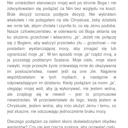
Nie umieściłam stanowczo mojej woli po stronie Boga i nie
zdecydowałam się podążać za Nim bez względu na koszt.
Brak decyzji oznacza podjęcie decyzji. Nie wybrałam
właściwie i nie polegałam na sile Chrystusa, żeby działała
we mnie tak, abym chciała i czyniła to, co się Jemu podoba.
Nasze człowieczeństwo, w oderwaniu od Boga skłania się
ku służeniu grzechowi i własnemu „ja”. Jeżeli nie połączę
się z Bogiem, aby walczyć przeciwko złu – grzechowi – nie
posiadam wystarczającej mocy, aby zmagać się lub
ograniczać moje „ja”. W ten sposób moje „ja” rządzi mną, a
ja pozostaję poddanym Szatana. Moje ciało, moje stare
nawyki, moje przeszłe życie zniewalają mnie do okazywania
im posłuszeństwa, nawet jeśli są one złe. Najpierw
współdziałałam w tych myślach, a następnie w
odpowiadającym im działaniu. Kiedy podążam za moim „ja”,
ulegając mojej woli, aby ją wykonywać, nie jestem wolna,
ale znajduję się w niewoli – jest to przymusowe
niewolnictwo. W przeciwieństwie do tego, kiedy jestem w
Chrystusie, jestem wolna, aby móc służyć Jemu i temu, co
jest słuszne, nie odczuwając jednocześnie braku mocy.
Dlaczego podążam za ciałem skoro doświadczyłam obydwu
wariantów? Czy nie jest rzeczą szaloną, aby pozwalać ciału,