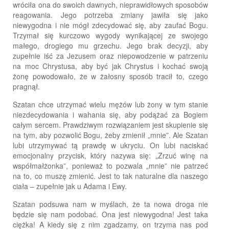
wróciła ona do swoich dawnych, nieprawidłowych sposobów
reagowania. Jego potrzeba zmiany jawiła się jako
niewygodna i nie mógł zdecydować się, aby zaufać Bogu.
Trzymał się kurczowo wygody wynikającej ze swojego
małego, drogiego mu grzechu. Jego brak decyzji, aby
zupełnie iść za Jezusem oraz niepowodzenie w patrzeniu
na moc Chrystusa, aby być jak Chrystus i kochać swoją
żonę powodowało, że w żałosny sposób tracił to, czego
pragnął.
Szatan chce utrzymać wielu mężów lub żony w tym stanie
niezdecydowania i wahania się, aby podążać za Bogiem
całym sercem. Prawdziwym rozwiązaniem jest skupienie się
na tym, aby pozwolić Bogu, żeby zmienił „mnie”. Ale Szatan
lubi utrzymywać tą prawdę w ukryciu. On lubi naciskać
emocjonalny przycisk, który nazywa się: „Zrzuć winę na
współmałżonka”, ponieważ to pozwala „mnie” nie patrzeć
na to, co muszę zmienić. Jest to tak naturalne dla naszego
ciała – zupełnie jak u Adama i Ewy.
Szatan podsuwa nam w myślach, że ta nowa droga nie
będzie się nam podobać. Ona jest niewygodna! Jest taka
ciężka! A kiedy się z nim zgadzamy, on trzyma nas pod