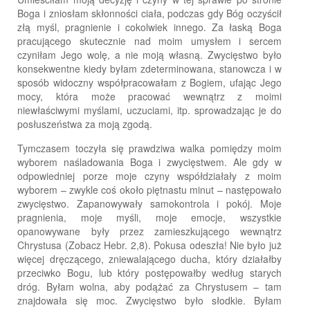
Boga i zniosłam skłonności ciała, podczas gdy Bóg oczyścił
złą myśl, pragnienie i cokolwiek innego. Za łaską Boga
pracującego skutecznie nad moim umysłem i sercem
czyniłam Jego wolę, a nie moją własną. Zwycięstwo było
konsekwentne kiedy byłam zdeterminowana, stanowcza i w
sposób widoczny współpracowałam z Bogiem, ufając Jego
mocy, która może pracować wewnątrz z moimi
niewłaściwymi myślami, uczuciami, itp. sprowadzając je do
posłuszeństwa za moją zgodą.
Tymczasem toczyła się prawdziwa walka pomiędzy moim
wyborem naśladowania Boga i zwycięstwem. Ale gdy w
odpowiedniej porze moje czyny współdziałały z moim
wyborem – zwykle coś około piętnastu minut – następowało
zwycięstwo. Zapanowywały samokontrola i pokój. Moje
pragnienia, moje myśli, moje emocje, wszystkie
opanowywane były przez zamieszkującego wewnątrz
Chrystusa (Zobacz Hebr. 2,8). Pokusa odeszła! Nie było już
więcej dręczącego, zniewalającego ducha, który działałby
przeciwko Bogu, lub który postępowałby według starych
dróg. Byłam wolna, aby podążać za Chrystusem – tam
znajdowała się moc. Zwycięstwo było słodkie. Byłam