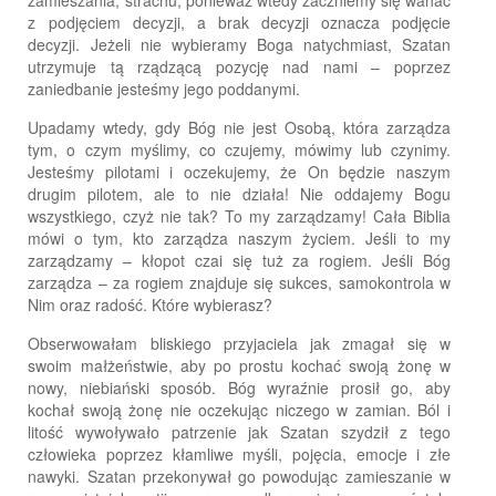
z podjęciem decyzji, a brak decyzji oznacza podjęcie
decyzji. Jeżeli nie wybieramy Boga natychmiast, Szatan
utrzymuje tą rządzącą pozycję nad nami – poprzez
zaniedbanie jesteśmy jego poddanymi.
Upadamy wtedy, gdy Bóg nie jest Osobą, która zarządza
tym, o czym myślimy, co czujemy, mówimy lub czynimy.
Jesteśmy pilotami i oczekujemy, że On będzie naszym
drugim pilotem, ale to nie działa! Nie oddajemy Bogu
wszystkiego, czyż nie tak? To my zarządzamy! Cała Biblia
mówi o tym, kto zarządza naszym życiem. Jeśli to my
zarządzamy – kłopot czai się tuż za rogiem. Jeśli Bóg
zarządza – za rogiem znajduje się sukces, samokontrola w
Nim oraz radość. Które wybierasz?
Obserwowałam bliskiego przyjaciela jak zmagał się w
swoim małżeństwie, aby po prostu kochać swoją żonę w
nowy, niebiański sposób. Bóg wyraźnie prosił go, aby
kochał swoją żonę nie oczekując niczego w zamian. Ból i
litość wywoływało patrzenie jak Szatan szydził z tego
człowieka poprzez kłamliwe myśli, pojęcia, emocje i złe
nawyki. Szatan przekonywał go powodując zamieszanie w