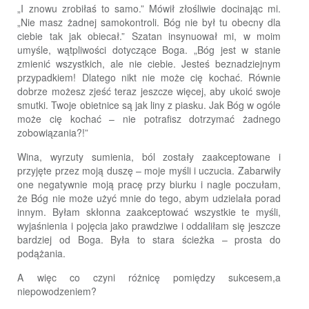
„I znowu zrobiłaś to samo.” Mówił złośliwie docinając mi.
„Nie masz żadnej samokontroli. Bóg nie był tu obecny dla
ciebie tak jak obiecał.” Szatan insynuował mi, w moim
umyśle, wątpliwości dotyczące Boga. „Bóg jest w stanie
zmienić wszystkich, ale nie ciebie. Jesteś beznadziejnym
przypadkiem! Dlatego nikt nie może cię kochać. Równie
dobrze możesz zjeść teraz jeszcze więcej, aby ukoić swoje
smutki. Twoje obietnice są jak liny z piasku. Jak Bóg w ogóle
może cię kochać – nie potrafisz dotrzymać żadnego
zobowiązania?!”
Wina, wyrzuty sumienia, ból zostały zaakceptowane i
przyjęte przez moją duszę – moje myśli i uczucia. Zabarwiły
one negatywnie moją pracę przy biurku i nagle poczułam,
że Bóg nie może użyć mnie do tego, abym udzielała porad
innym. Byłam skłonna zaakceptować wszystkie te myśli,
wyjaśnienia i pojęcia jako prawdziwe i oddaliłam się jeszcze
bardziej od Boga. Była to stara ścieżka – prosta do
podążania.
A więc co czyni różnicę pomiędzy sukcesem,a
niepowodzeniem?