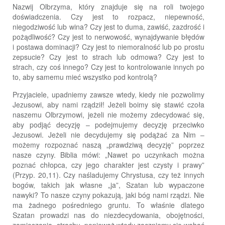
Nazwij Olbrzyma, który znajduje się na roli twojego
doświadczenia. Czy jest to rozpacz, niepewność,
niegodziwość lub wina? Czy jest to duma, zawiść, zazdrość i
pożądliwość? Czy jest to nerwowość, wynajdywanie błędów
i postawa dominacji? Czy jest to niemoralność lub po prostu
zepsucie? Czy jest to strach lub odmowa? Czy jest to
strach, czy coś innego? Czy jest to kontrolowanie innych po
to, aby samemu mieć wszystko pod kontrolą?
Przyjaciele, upadniemy zawsze wtedy, kiedy nie pozwolimy
Jezusowi, aby nami rządził! Jeżeli boimy się stawić czoła
naszemu Olbrzymowi, jeżeli nie możemy zdecydować się,
aby podjąć decyzję – podejmujemy decyzję przeciwko
Jezusowi. Jeżeli nie decydujemy się podążać za Nim –
możemy rozpoznać naszą „prawdziwą decyzję” poprzez
nasze czyny. Biblia mówi: „Nawet po uczynkach można
poznać chłopca, czy jego charakter jest czysty i prawy”
(Przyp. 20,11). Czy naśladujemy Chrystusa, czy też innych
bogów, takich jak własne „ja”, Szatan lub wypaczone
nawyki? To nasze czyny pokazują, jaki bóg nami rządzi. Nie
ma żadnego pośredniego gruntu. To właśnie dlatego
Szatan prowadzi nas do niezdecydowania, obojętności,
zamieszania, strachu, ponieważ wtedy zaczniemy się wahać