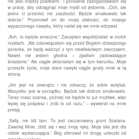
nie jeść między posiłkami.” I ponownie zaangażowałam się
w pracę, aby odciągnąć moje myśli od jedzenia. „Och, ale
jedno ci przecież nie zaszkodzi. Będzie smakowało tak
dobrze.” Przemówił on do mojej słabości, do mojego
wypaczonego nawyku, który nadal się we mnie odzywał.
„Ach, to będzie smaczne.” Zaczęłam współdziałać w moich
myślach. „Ale zobowiązałam się przed Bogiem dzisiejszego
poranka, że będę walczyć z tym niewłaściwym zwyczajem.
Nawet nie jestem głodna – zjadłam zadowalające
śniadanie.” Ale ciągle skłaniałam się w tym kierunku. Moje
przeszłe życie, moje stare nawyki ciągle gnały mnie w tą
stronę.
„Jim jest na zewnątrz i nie zobaczy, że sobie wzięłaś.
Wszystko jest w porządku. Będzie tak dobrze smakowało.
Teraz masz szansę, później nie będzie to już możliwe, więc
lepiej się pośpiesz i zrób to od razu,” – wywierał na mnie
presję.
„Sally, nie idź tam. To jest zaczarowany grunt Szatana.
Zawołaj Mnie, zbliż się i weź moją rękę, Moja siła jest dla
ciebie wystarczająca.” Bóg oferował mi drogę ucieczki od
grzechu i pokusy.