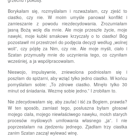
Borykałam się, rozmyślałam i rozważałam, czy zjeść to
ciastko, czy nie. W moim umyśle panował konflikt i
zamieszanie z powodu niezdecydowania. Zrozumiałam
jasną Bożą wolę dla mnie. Ale moje przeszłe życie, moje
nawyki, moje kubki smakowe krzyczały o to ciastko! Bóg
pozostawił mi przestrzeń do podjęcia decyzji według „wolnej
woli”, czy pójdę za Nim, czy nie. Ale moje myśli, ciało i
Szatan przymusiły mnie do uczynienia tego, co czyniłam
wcześniej, a ja współpracowałam.
Nieswojo, impulsywnie, zniewolona podniosłam się i
poszłam do spiżarni, aby wziąć tylko jedno ciastko. W końcu
pomyślałam sobie: „To zdrowe ciastko. Minęło tylko 30
minut od śniadania. Wezmę sobie jedno.” I zrobiłam to.
Nie zdecydowałam się, aby zaufać i iść za Bogiem, prawda?
W ten sposób, zamiast tego, posłuszna byłam głosowi
mojego ciała, mojego niewłaściwego nawyku, moich starych
procesów myślowych umiłowania własnego „ja”. I nie
poprzestałam na zjedzeniu jednego. Zjadłam trzy ciastka
zanim Szatan zaczął wylewać winę.