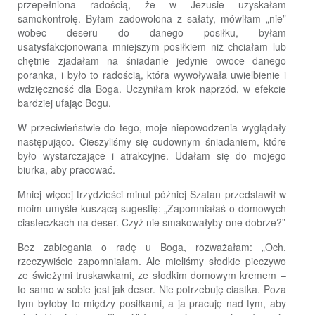
przepełniona radością, że w Jezusie uzyskałam
samokontrolę. Byłam zadowolona z sałaty, mówiłam „nie”
wobec deseru do danego posiłku, byłam
usatysfakcjonowana mniejszym posiłkiem niż chciałam lub
chętnie zjadałam na śniadanie jedynie owoce danego
poranka, i było to radością, która wywoływała uwielbienie i
wdzięczność dla Boga. Uczyniłam krok naprzód, w efekcie
bardziej ufając Bogu.
W przeciwieństwie do tego, moje niepowodzenia wyglądały
następująco. Cieszyliśmy się cudownym śniadaniem, które
było wystarczające i atrakcyjne. Udałam się do mojego
biurka, aby pracować.
Mniej więcej trzydzieści minut później Szatan przedstawił w
moim umyśle kuszącą sugestię: „Zapomniałaś o domowych
ciasteczkach na deser. Czyż nie smakowałyby one dobrze?”
Bez zabiegania o radę u Boga, rozważałam: „Och,
rzeczywiście zapomniałam. Ale mieliśmy słodkie pieczywo
ze świeżymi truskawkami, ze słodkim domowym kremem –
to samo w sobie jest jak deser. Nie potrzebuję ciastka. Poza
tym byłoby to między posiłkami, a ja pracuję nad tym, aby