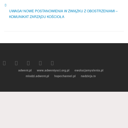
UWAGA! NOWE POSTANOWIENIA W ZWIĄZKU Z OBOSTRZENIAMI –
KOMUNIKAT ZARZĄDU KOŚCIOŁA
adwent.pl
www.adwentysci.org.pl
ewolucjamyslenia.pl
mlodzi.adwent.pl
hopechannel.pl
nadzieja.tv