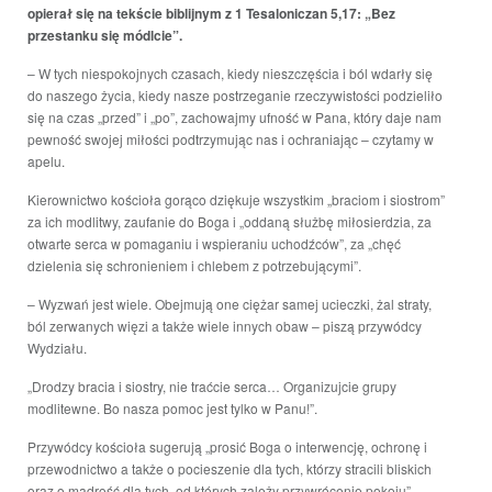
opierał się na tekście biblijnym z 1 Tesaloniczan 5,17: „Bez
przestanku się módlcie”.
– W tych niespokojnych czasach, kiedy nieszczęścia i ból wdarły się
do naszego życia, kiedy nasze postrzeganie rzeczywistości podzieliło
się na czas „przed” i „po”, zachowajmy ufność w Pana, który daje nam
pewność swojej miłości podtrzymując nas i ochraniając – czytamy w
apelu.
Kierownictwo kościoła gorąco dziękuje wszystkim „braciom i siostrom”
za ich modlitwy, zaufanie do Boga i „oddaną służbę miłosierdzia, za
otwarte serca w pomaganiu i wspieraniu uchodźców”, za „chęć
dzielenia się schronieniem i chlebem z potrzebującymi”.
– Wyzwań jest wiele. Obejmują one ciężar samej ucieczki, żal straty,
ból zerwanych więzi a także wiele innych obaw – piszą przywódcy
Wydziału.
„Drodzy bracia i siostry, nie traćcie serca… Organizujcie grupy
modlitewne. Bo nasza pomoc jest tylko w Panu!”.
Przywódcy kościoła sugerują „prosić Boga o interwencję, ochronę i
przewodnictwo a także o pocieszenie dla tych, którzy stracili bliskich
oraz o mądrość dla tych, od których zależy przywrócenie pokoju”.