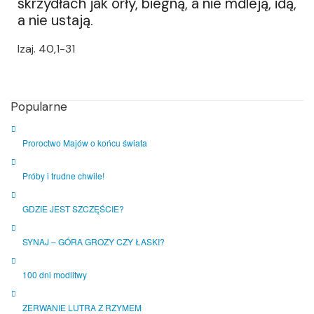
skrzydłach jak orły, biegną, a nie mdleją, idą,
a nie ustają.
Izaj. 40,1-31
Popularne
Proroctwo Majów o końcu świata
Próby i trudne chwile!
GDZIE JEST SZCZĘŚCIE?
SYNAJ – GÓRA GROZY CZY ŁASKI?
100 dni modlitwy
ZERWANIE LUTRA Z RZYMEM