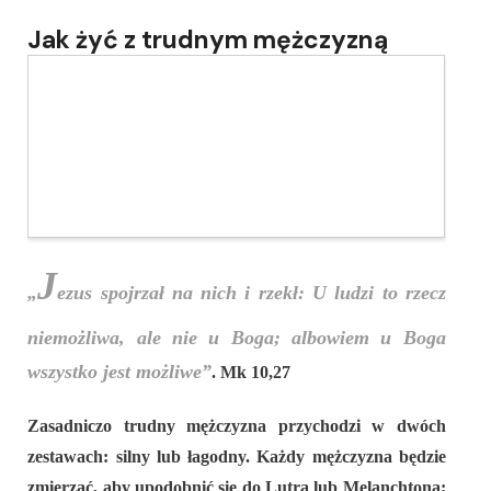
Jak żyć z trudnym mężczyzną
J
„
ezus spojrzał na nich i rzekł: U ludzi to rzecz
niemożliwa, ale nie u Boga; albowiem u Boga
wszystko jest możliwe”
. Mk 10,27
Zasadniczo trudny mężczyzna przychodzi w dwóch
zestawach: silny lub łagodny. Każdy mężczyzna będzie
zmierzać, aby upodobnić się do Lutra lub Melanchtona;