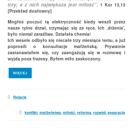
trzy; a z nich największa jest miłość”
. 1 Kor 13,13
[Przekład dosłowny]
Mogłeś poczuć tą elektryczność kiedy weszli przez
nasze tylne drzwi, trzymając się za ręce. Ich ‚drżenie’,
było niemal zaraźliwe. Działała chemia!
Ich wesele odbyło się niecałe trzy miesiące temu, a już
poprosili o konsultacje małżeńską. Prywatnie
zastanawiałem się, czy zaangażują się w rozmowę i
wyjdą poza frazesy. Byłem miło zaskoczony.
WIĘCEJ
Relacje
konflikt
,
małżeństwo
,
miłość
,
reforma
,
rozwód
,
separacja