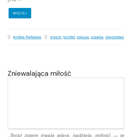
WIĘCEJ
Krótkie Refleksje
grzech
,
konflikt
,
pokusa
,
prawda
,
zwycięstwo
Zniewalająca miłość
„Teraz zatem trwają wiara, nadzieja, miłość — te