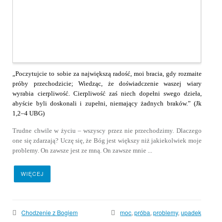
„Poczytujcie to sobie za największą radość, moi bracia, gdy rozmaite
próby przechodzicie; Wiedząc, że doświadczenie waszej wiary
wyrabia cierpliwość. Cierpliwość zaś niech dopełni swego dzieła,
abyście byli doskonali i zupełni, niemający żadnych braków.” (Jk
1,2–4 UBG)
Trudne chwile w życiu – wszyscy przez nie przechodzimy. Dlaczego
one się zdarzają? Uczę się, że Bóg jest większy niż jakiekolwiek moje
problemy. On zawsze jest ze mną. On zawsze mnie ...
WIĘCEJ
Chodzenie z Bogiem
moc
,
próba
,
problemy
,
upadek