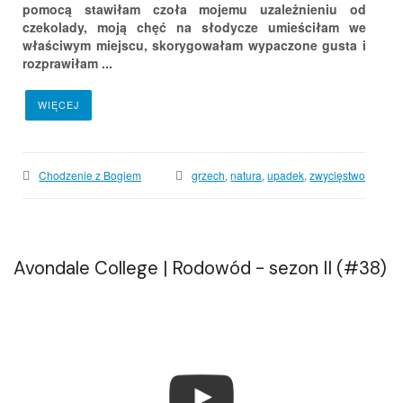
pomocą stawiłam czoła mojemu uzależnieniu od
czekolady, moją chęć na słodycze umieściłam we
właściwym miejscu, skorygowałam wypaczone gusta i
rozprawiłam ...
WIĘCEJ
Chodzenie z Bogiem
grzech
,
natura
,
upadek
,
zwycięstwo
Avondale College | Rodowód - sezon II (#38)