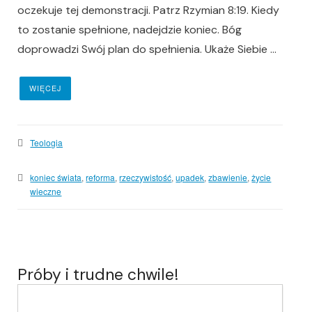
oczekuje tej demonstracji. Patrz Rzymian 8:19. Kiedy
to zostanie spełnione, nadejdzie koniec. Bóg
doprowadzi Swój plan do spełnienia. Ukaże Siebie ...
WIĘCEJ
Teologia
koniec świata
,
reforma
,
rzeczywistość
,
upadek
,
zbawienie
,
życie
wieczne
Próby i trudne chwile!