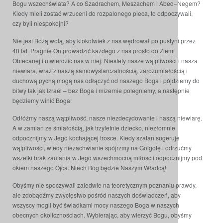
Bogu wszechświata? A co Szadrachem, Meszachem i Abed–Negem?
Kiedy mieli zostać wrzuceni do rozpalonego pieca, to odpoczywali,
czy byli niespokojni?
Nie jest Bożą wolą, aby ktokolwiek z nas wędrował po pustyni przez
40 lat. Pragnie On prowadzić każdego z nas prosto do Ziemi
Obiecanej i utwierdzić nas w niej. Niestety nasze wątpliwości i nasza
niewiara, wraz z naszą samowystarczalnością, zarozumiałością i
duchową pychą mogą nas odłączyć od naszego Boga i pójdziemy do
bitwy tak jak Izrael – bez Boga i mizernie polegniemy, a następnie
będziemy winić Boga!
Odłóżmy naszą wątpliwość, nasze niezdecydowanie i naszą niewiarę.
A w zamian ze śmiałością, jak trzyletnie dziecko, niezłomnie
odpocznijmy w Jego kochającej trosce. Kiedy szatan sugeruje
wątpliwości, wtedy niezachwianie spójrzmy na Golgotę i odrzućmy
wszelki brak zaufania w Jego wszechmocną miłość i odpocznijmy pod
okiem naszego Ojca. Niech Bóg będzie Naszym Władcą!
Obyśmy nie spoczywali zaledwie na teoretycznym poznaniu prawdy,
ale zdobądźmy zwycięstwo pośród naszych doświadczeń, aby
wszyscy mogli być świadkami mocy naszego Boga w naszych
obecnych okolicznościach. Wybierając, aby wierzyć Bogu, obyśmy