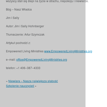
wszyscy stali się ślepi na życie w strachu, niepokoju i niewierze.
Bóg – Nasz Władca
Jim i Sally
Autor: Jim i Sally Hohnberger
Tłumaczenie: Artur Szymczak
Artykuł pochodzi z:
Empowered Living Ministries
www.EmpoweredLivingMinistries.org
e–mail:
office@EmpoweredLivingMinistries.org
telefon: +1 406–387–4333
«
Niewiara – Nasza największa słabość
Szkolenie nauczycieli
»