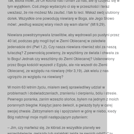
Tak, Biblia mówi, że On kocha nas i umarł za nas, ale ty czujesz się w
tym wyjątkiem. Coś złego wydarzyło ci się w przeszłości i teraz
uważasz, że nie możesz Mu zaufać. I tak to leci. Wskaż swój ulubiony
dołek. Wszystkie one powodują niewiarę w Boga, ale Jego Słowo
mówi: „według waszej wiary niech się wam stanie” (Mt 9,29).
Niewiara powstrzymywała Izraelitów, aby wędrowali po pustyni przez
40 lat, podczas gdy mogli być w Ziemi Obiecanej w zaledwie
jedenaście dni (Pwt 1,2). Czy nasza niewiara również stoi za naszą
tułaczką? Z pewnością powiemy, że wyszliśmy ze świata i chwała za
to Bogu! Jednak czy weszliśmy do Ziemi Obiecanej? Ustanowiony
przez Boga kościół wyszedł z Egiptu, ale nie wszedł do Ziemi
Obiecanej, ze względu na niewiarę (Hbr 3,19). Jak wielu z nas
ugrzęzło ze względu na niewiarę?
W moim 63 letnim życiu, miałem swój sprawiedliwy udział w
problemach i doświadczeniach, zranieniu i cierpieniu, bólu i stresie.
Pewnego poranka, zanim wzeszło słońce, byłem na jednym z moich
porannych biegów. Księżyc jasno świecił, a gwiazdy były w całej
swojej chwale. Zatrzymałem się i spojrzałem w górę w niebo, kiedy
Bóg natchnął moje myśli następującym pytaniem:
– Jim, czy martwisz się, że któraś ze wszystkie planety we
wszechświecie, gwiazdy lub galaktyki zejdą ze swoich orbit? Czy