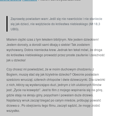
Zaprawdę powiadam wam: Jeśli się nie nawrócicie i nie staniecie
się jak dzieci, nie wejdziecie do królestwa niebieskiego (Mt 18,3
UBG).
Miałem ciężki czas z tym tekstem biblijnym. Nie jestem dzieckiem!
Jestem dorosły, a dorośli sami dbają o siebie! Tak zostałem
wychowany. Dobra niemiecka krew. Jednak ten tekst mówi, że droga
do królestwa niebieskiego prowadzi przez proste zaufanie i zależność
jak u dziecka!
Czy chcesz mi powiedzieć, że w moim duchowym chodzeniu z
Bogiem, muszę stać się jak trzyletnie dziecko? Obecnie posiadam
sześcioro wnucząt, czterech chłopców i dwie dziewczynki. Dla czwórki
z nich, którzy są wystarczająco duzi, jednym z ich ulubionych filmów
jest: „Życie na krawędzi”. Jest to film z mojego wspinania się na górę,
gdzie staję na skraju góry, popycham i powalam duże drzewo.
Najstarszy wnuk zaczął biegać po całym mieście, próbując powalić
drzewa☺. Po obejrzeniu tego filmu, zaczęli sądzić, że mogę zrobić
wszystko.