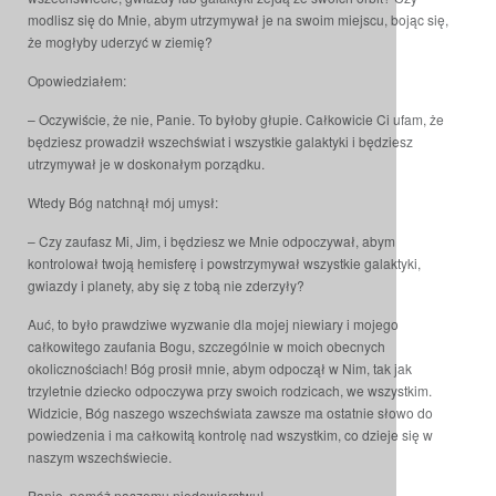
modlisz się do Mnie, abym utrzymywał je na swoim miejscu, bojąc się,
że mogłyby uderzyć w ziemię?
Opowiedziałem:
– Oczywiście, że nie, Panie. To byłoby głupie. Całkowicie Ci ufam, że
będziesz prowadził wszechświat i wszystkie galaktyki i będziesz
utrzymywał je w doskonałym porządku.
Wtedy Bóg natchnął mój umysł:
– Czy zaufasz Mi, Jim, i będziesz we Mnie odpoczywał, abym
kontrolował twoją hemisferę i powstrzymywał wszystkie galaktyki,
gwiazdy i planety, aby się z tobą nie zderzyły?
Auć, to było prawdziwe wyzwanie dla mojej niewiary i mojego
całkowitego zaufania Bogu, szczególnie w moich obecnych
okolicznościach! Bóg prosił mnie, abym odpoczął w Nim, tak jak
trzyletnie dziecko odpoczywa przy swoich rodzicach, we wszystkim.
Widzicie, Bóg naszego wszechświata zawsze ma ostatnie słowo do
powiedzenia i ma całkowitą kontrolę nad wszystkim, co dzieje się w
naszym wszechświecie.
Panie, pomóż naszemu niedowiarstwu!