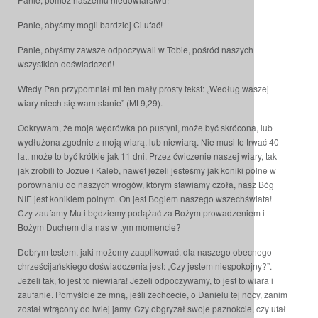
Panie, abyśmy mogli bardziej Ci ufać!
Panie, obyśmy zawsze odpoczywali w Tobie, pośród naszych
wszystkich doświadczeń!
Wtedy Pan przypomniał mi ten mały prosty tekst: „Według waszej
wiary niech się wam stanie” (Mt 9,29).
Odkrywam, że moja wędrówka po pustyni, może być skrócona, lub
wydłużona zgodnie z moją wiarą, lub niewiarą. Nie musi to trwać 40
lat, może to być krótkie jak 11 dni. Przez ćwiczenie naszej wiary, tak
jak zrobili to Jozue i Kaleb, nawet jeżeli jesteśmy jak koniki polne w
porównaniu do naszych wrogów, którym stawiamy czoła, nasz Bóg
NIE jest konikiem polnym. On jest Bogiem naszego wszechświata!
Czy zaufamy Mu i będziemy podążać za Bożym prowadzeniem i
Bożym Duchem dla nas w tym momencie?
Dobrym testem, jaki możemy zaaplikować, dla naszego obecnego
chrześcijańskiego doświadczenia jest: „Czy jestem niespokojny?”.
Jeżeli tak, to jest to niewiara! Jeżeli odpoczywamy, to jest to wiara i
zaufanie. Pomyślcie ze mną, jeśli zechcecie, o Danielu tej nocy, zanim
został wtrącony do lwiej jamy. Czy obgryzał swoje paznokcie, czy ufał