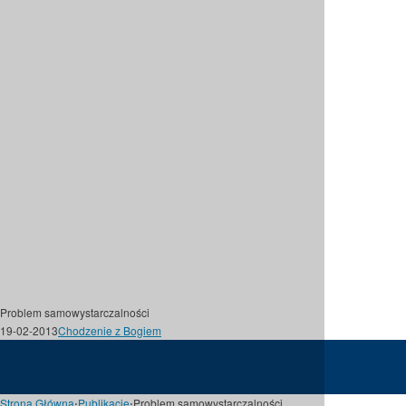
Problem samowystarczalności
19-02-2013
Chodzenie z Bogiem
Strona Główna
⋅
Publikacje
⋅
Problem samowystarczalności