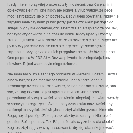
Kiedy miałem przywilej pracować z tymi dziećmi, bawić się z nimi,
opiekować się nimi, one nigdy nie pomyślały lub wątpiły, że będę
mógł zatroszczyć się o ich potrzeby, kiedy jakieś powstaną. Nigdy nie
zapytały mnie czy mam prawo jazdy, jak też czy wiem jak dojść do
sklepu. Nigdy nie dociekały, czy jestem w stanie zapłacić za posiłek,
benzynę czy odwieźć je na czas do domu. Kiedy upadły i zostały
zranione, instynktownie wiedziały, że zatroszczę się o nie. Nigdy nie
pytały czy jedzenie będzie na stole, czy elektryczność będzie
zapłacona i czy będzie dla nich przygotowane ciepłe łóżko na noc.
One po prostu WIEDZIAŁY. Bez wątpliwości, bez niepokoju i bez
niewiary. To jest wiara trzyletniego dziecka.
Nie mam absolutnie żadnego problemu w wierzeniu Bożemu Słowu
albo w fakt, że Bóg mógłby coś zrobić. Jednak przekonanie
trzyletniego dziecka nie tylko wierzy, że Bóg mógłby coś zrobić, ono
wie, że Bóg to zrobi. To jest ogromna różnica. Jako dorośli,
pozwalamy, aby wątpliwości, zmartwienia, niepokój i niewiara weszły
w sprawy naszego życia. Szatan cały czas szuka możliwości, aby
nacisnąć te przyciski. Mówi: „Jesteś zbyt wielkim grzesznikiem dla
Boga, aby ci pomógł. Zasługujesz, aby być ukaranym. Nie jesteś
godzien Bożej pomocy. Tak, Bóg może, ale czy zrobi to dla ciebie?
Bóg jest zbyt zajęty ważnymi sprawami, aby się tobą przejmować”.