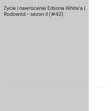
Życie i nawrócenie Edsona White’a |
Rodowód - sezon II (#42)