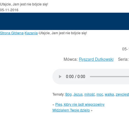
Ufajcie, Jam jest nie bójcie się!
05-11-2016
Strona Główna
⋅
Kazania
⋅
Ufajcie, Jam jest nie bójcie się!
05-
Mówca:
Ryszard Dutkowski
Seria:
Tematy:
Bóg
,
Jezus
,
miłość
,
moc
,
walka
,
zwycięs
«
Pies, który nie jadł wieprzowiny
Widziałem Twoje dzieło
»