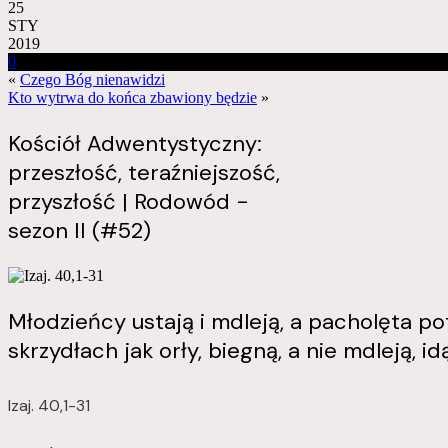
25
STY
2019
0
«
Czego Bóg nienawidzi
Kto wytrwa do końca zbawiony będzie
»
Kościół Adwentystyczny:
przeszłość, teraźniejszość,
przyszłość | Rodowód -
sezon II (#52)
Młodzieńcy ustają i mdleją, a pacholęta poty
skrzydłach jak orły, biegną, a nie mdleją, idą
Izaj. 40,1-31