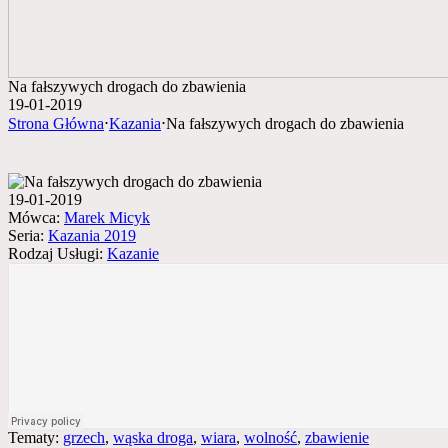
Na fałszywych drogach do zbawienia
19-01-2019
Strona Główna
⋅
Kazania
⋅
Na fałszywych drogach do zbawienia
19-01-2019
Mówca:
Marek Micyk
Seria:
Kazania 2019
Rodzaj Usługi:
Kazanie
Tematy:
grzech
,
wąska droga
,
wiara
,
wolność
,
zbawienie