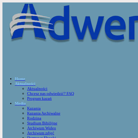
Home
Aktualności
Aktualności
Chcesz nas odwiedzić? FAQ
Program kazań
Media
Kazania
Kazania Archiwalne
Rodzina
Studium Bibilijne
Archiwum Wideo
Archiwum zdjęć
Darmowe Ebooki