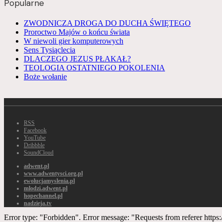
Popularne
ZWODNICZA DROGA DO DUCHA ŚWIĘTEGO
Proroctwo Majów o końcu świata
W niewoli gier komputerowych
Sens Tysiąclecia
DLACZEGO JEZUS PŁAKAŁ?
TEOLOGIA OSTATNIEGO POKOLENIA
Boże wołanie
RSS
Facebook
YouTube
Dribbble
SoundCloud
adwent.pl
www.adwentysci.org.pl
ewolucjamyslenia.pl
mlodzi.adwent.pl
hopechannel.pl
nadzieja.tv
Error type: "Forbidden". Error message: "Requests from referer htt